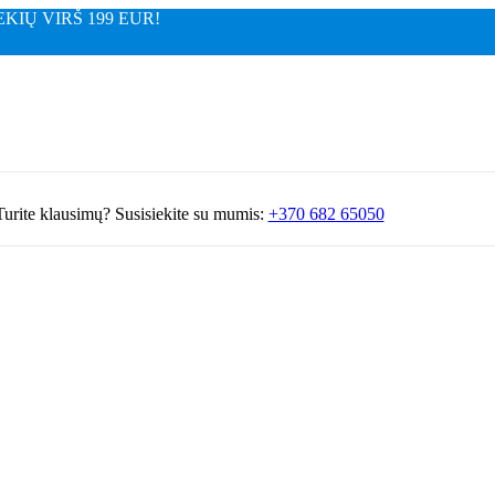
IŲ VIRŠ 199 EUR!
Turite klausimų? Susisiekite su mumis:
+370 682 65050