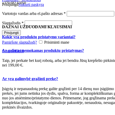
+370 682 65050
Prisijungti
Sukurti paskyrą
Vartotojo vardas arba el.pašto adresas
*
Slaptažodis
*
DAŽNAI UŽDUODAMI KLAUSIMAI
Prisijungti
Kokie yra produktų pristatymo variantai?
Pamiršote slaptažodį?
Prisiminti mane
Ar galimas nemokamas produktų pristatymas?
0
items
€
0.00
Taip, jei perkate bet kurį robotą, arba jei bendra Jūsų krepšelio pirkin
nei 199,00 €.
Ar yra galimybė grąžinti prekę?
Įsigytą ir nepanaudotą prekę galite grąžinti per 14 dienų nuo įsigijimo
prekės, jei jums netinka jos dydis, spalva, forma ar komplektiškumas g
nuo jos atsiėmimo/pristatymo dienos. Primename, jog grąžinama prekė 
komplektacijos, tvarkingoje originalioje pakuotėje, nenaudota, nesuga
prekinės išvaizdos.