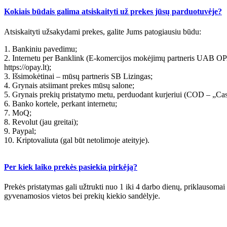
Kokiais būdais galima atsiskaityti už prekes jūsų parduotuvėje?
Atsiskaityti užsakydami prekes, galite Jums patogiausiu būdu:
1. Bankiniu pavedimu;
2. Internetu per Banklink (E-komercijos mokėjimų partneris UAB OP
https://opay.lt);
3. Išsimokėtinai – mūsų partneris SB Lizingas;
4. Grynais atsiimant prekes mūsų salone;
5. Grynais prekių pristatymo metu, perduodant kurjeriui (COD – „Ca
6. Banko kortele, perkant internetu;
7. MoQ;
8. Revolut (jau greitai);
9. Paypal;
10. Kriptovaliuta (gal būt netolimoje ateityje).
Per kiek laiko prekės pasiekia pirkėją?
Prekės pristatymas gali užtrukti nuo 1 iki 4 darbo dienų, priklausomai
gyvenamosios vietos bei prekių kiekio sandėlyje.