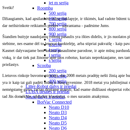
jet m serija
Sveiki!
Roomba
500 serija
600 serija
Džiaugiamės, kad apsilankėte mūsų tinklapyje, ir tikimės, kad radote būtent tai
700 serija
dar neišsirinkote reikiamos prekės - suprantama - padėsime Jums.
800 serija
900 serija
Šiandien buityje naudojamų robotų pasaulis yra išties didelis, ir jis nuolatos pl
c serija
stebime, nes esame dėl to lengvai kuoktelėję, arba stipriai pakvaišę - kaip pav
e serija
i serija
Kasmet dalyvaujame bent keliose pasaulinėse parodose, ir apie mūsų parduo
j serija
viską, ir dar tiek pat žinome apie tuos robotus, kuriais neprekiaujame, nes tam
s serija
priežastys.
Scooba
200 serija
Lietuvos rinkoje buvome pirmieji, dar 2008 metais pradėję nešti žinią apie bui
300 serija
400 serija
yra ir kaip tai gali padėti mūsų ir Jūsų gyvenime. 2018 metai yra jubiliejinai m
Litter-Robot dalys ir priedai
nemėgstame girtis, tačiau drįstame manyti, kad esame didžiausi ekspertai robo
LUBA detalės ir priedai
tad Jūs domėkitės, užduokit klausimus, o mes surasim atsakymus.
Neato dalys ir priedai
BotVac Connected
Neato D10
Neato D3
Neato D4
Neato D5
Neato D6