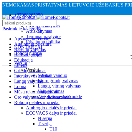
NEMOKAMAS PRISTATYMAS LIETUVOJE UŽSISAKIUS PREK
+37068265050
DUK
Prekių pristatymas
Pasirinkite kategoriją
Atsiskaitymas
Terminai ir sąlygos
Apsauga nuo uodų
Privatumo politika
Augintinių priežiūra
KONTAKTAI
Baseinų valymas
Robotų nuoma
Be Kategorijos
Edukacija
Verslui
Eureka
Verslui
Grindų siurbimas
Sveikas vanduo
Interaktyvūs robotai
Biuro grindų valymas
Langų valymas
Langų, vitrinų valymas
Loona
Vejų pjovimas
Mūsų rekomenduojami
Atsipirkimo skaičiuoklė
Oro valymas-kondicionavimas
Robotų detalės ir priedai
Ambrogio detalės ir priedai
ECOVACS dalys ir priedai
N serija
T serija
T10