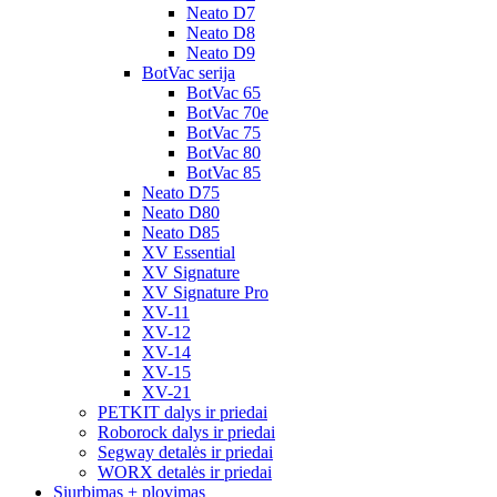
Neato D7
Neato D8
Neato D9
BotVac serija
BotVac 65
BotVac 70e
BotVac 75
BotVac 80
BotVac 85
Neato D75
Neato D80
Neato D85
XV Essential
XV Signature
XV Signature Pro
XV-11
XV-12
XV-14
XV-15
XV-21
PETKIT dalys ir priedai
Roborock dalys ir priedai
Segway detalės ir priedai
WORX detalės ir priedai
Siurbimas + plovimas