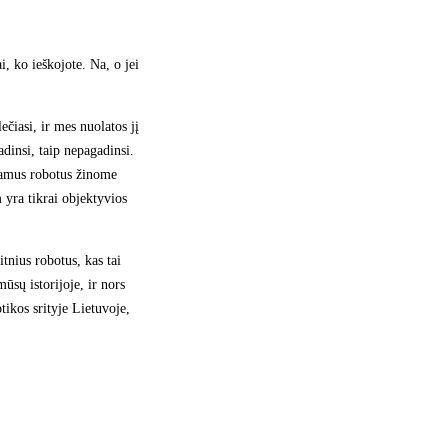
, ko ieškojote. Na, o jei
ečiasi, ir mes nuolatos jį
adinsi, taip nepagadinsi.
damus robotus žinome
 yra tikrai objektyvios
tnius robotus, kas tai
ūsų istorijoje, ir nors
tikos srityje Lietuvoje,