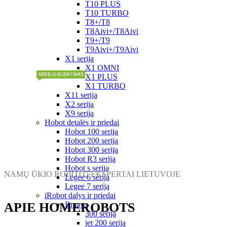
T10 PLUS
T10 TURBO
T8+/T8
T8Aivi+/T8Aivi
T9+/T9
T9Aivi+/T9Aivi
X1 serija
X1 OMNI
VERSLO KLIENTAMS
X1 PLUS
X1 TURBO
X11 serija
X2 serija
X9 serija
Hobot detalės ir priedai
Hobot 100 serija
Hobot 200 serija
Hobot 300 serija
Hobot R3 serija
Hobot s serija
NAMŲ ŪKIO ROBOTŲ EKSPERTAI LIETUVOJE
Legee 6 serija
Legee 7 serija
iRobot dalys ir priedai
APIE HOMEROBOTS
Braava
300 serija
jet 200 serija