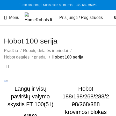
Turite klausimų? Susisiekite su mumis:
+370 682 65050
Menu
Prisijungti / Registruotis
Hobot 100 serija
Pradžia
Robotų detalės ir priedai
Hobot detalės ir priedai
Hobot 100 serija
-15%
Langų ir visų
Hobot
paviršių valymo
188/198/268/288/2
skystis FT 100(5 l)
98/368/388
krovimosi blokas
€
46.00