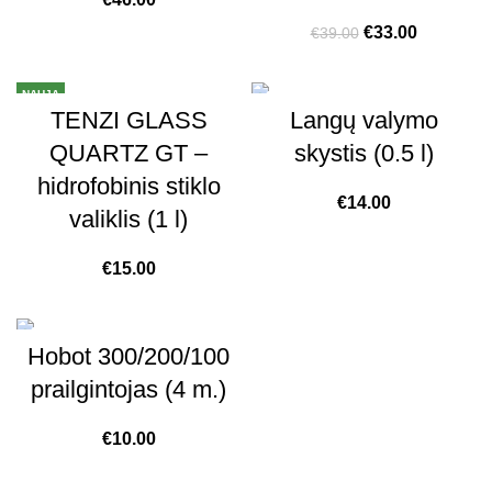
€
33.00
€
39.00
NAUJA
TENZI GLASS
Langų valymo
QUARTZ GT –
skystis (0.5 l)
hidrofobinis stiklo
€
14.00
valiklis (1 l)
€
15.00
Hobot 300/200/100
prailgintojas (4 m.)
€
10.00