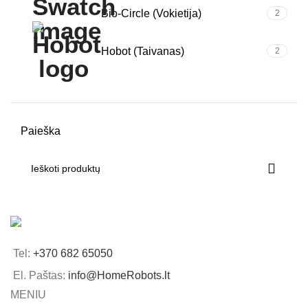
Bio-Circle (Vokietija)
2
Hobot (Taivanas)
2
Paieška
Tel:
+370 682 65050
El. Paštas:
info@HomeRobots.lt
MENIU