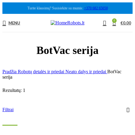
Turite klausimų? Susisiekite su mumis:
+370 682 65050
0
MENU
€
0.00
BotVac serija
Pradžia
Robotų detalės ir priedai
Neato dalys ir priedai
BotVac
serija
Rezultatų: 1
Filtrai
-43%