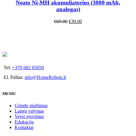
Neato Ni-MH akumuliatorius (3000 mAh,
NAUJA
analogas)
€
69.00
€
39.00
Tel:
+370 682 65050
El. Paštas:
info@HomeRobots.lt
MENIU
Grindų siurbimas
Langų valymas
Vejos pjovimas
Edukacija
Kontaktai