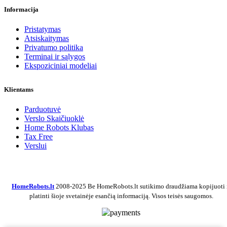
Informacija
Pristatymas
Atsiskaitymas
Privatumo politika
Terminai ir sąlygos
Ekspoziciniai modeliai
Klientams
Parduotuvė
Verslo Skaičiuoklė
Home Robots Klubas
Tax Free
Verslui
HomeRobots.lt
2008-2025 Be HomeRobots.lt sutikimo draudžiama kopijuoti 
platinti šioje svetainėje esančią informaciją. Visos teisės saugomos.