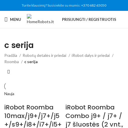
Turite klausimų? Susisiekite su mumis:
+370 682 65050
MENU
PRISIJUNGTI / REGISTRUOTIS
c serija
Pradžia
Robotų detalės ir priedai
iRobot dalys ir priedai
Roomba
c serija
Nauja
iRobot Roomba
iRobot Roomba
10max/j9+/j7+/j5
Combo j9+ / j7+ /
+/s9+/i8+/i7+/i5+
j7 šluostės (2 vnt.,