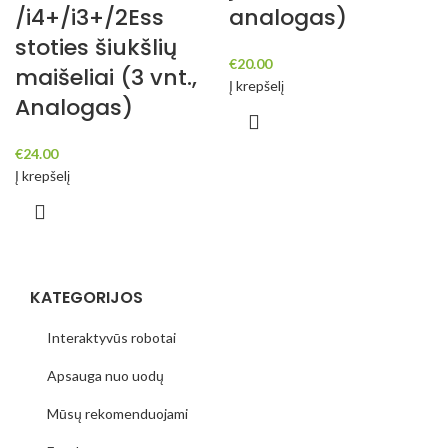
/i4+/i3+/2Ess
analogas)
stoties šiukšlių
€
20.00
maišeliai (3 vnt.,
Į krepšelį
Analogas)
€
24.00
Į krepšelį
KATEGORIJOS
Interaktyvūs robotai
Apsauga nuo uodų
Mūsų rekomenduojami