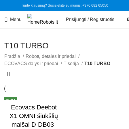
Turite klausimų? Susisiekite su mumis:
+370 682 65050
Menu
Prisijungti / Registruotis
T10 TURBO
Pradžia
Robotų detalės ir priedai
ECOVACS dalys ir priedai
T serija
T10 TURBO
NAUJA
Ecovacs Deebot
X1 OMNI šiukšlių
maišai D-DB03-