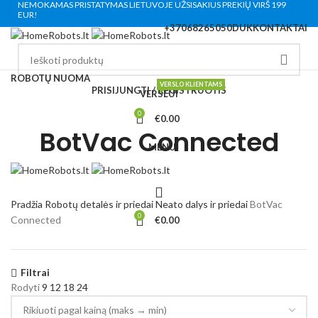
NEMOKAMAS PRISTATYMAS LIETUVOJE UŽSISAKIUS PREKIŲ VIRŠ 199
EUR!
+37068265050
DUK
KONTAKTAI
Turite klausimų? Susisiekite su mumis:
+370 682 65050
ROBOTŲ NUOMA
VERSLO KLIENTAMS
PRISIJUNGTI / REGISTRUOTIS
VERSLUI
0
€
0.00
BotVac Connected
MENU
Pradžia
Robotų detalės ir priedai
Neato dalys ir priedai
BotVac
0
Connected
€
0.00
Filtrai
Rodyti
9
12
18
24