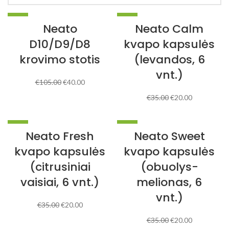
-62%
-43%
Neato
Neato Calm
NAUJA
NAUJA
D10/D9/D8
kvapo kapsulės
krovimo stotis
(levandos, 6
vnt.)
€
105.00
€
40.00
€
35.00
€
20.00
-43%
-43%
Neato Fresh
Neato Sweet
NAUJA
NAUJA
kvapo kapsulės
kvapo kapsulės
(citrusiniai
(obuolys-
vaisiai, 6 vnt.)
melionas, 6
vnt.)
€
35.00
€
20.00
€
35.00
€
20.00