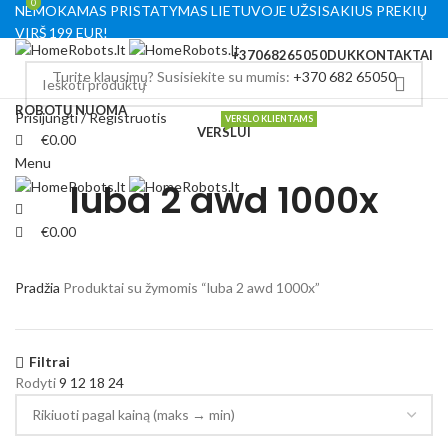
0
0
NEMOKAMAS PRISTATYMAS LIETUVOJE UŽSISAKIUS PREKIŲ
VIRŠ 199 EUR!
+37068265050
DUK
KONTAKTAI
Turite klausimų? Susisiekite su mumis:
+370 682 65050
ROBOTŲ NUOMA
Prisijungti / Registruotis
VERSLO KLIENTAMS
VERSLUI
€
0.00
Menu
luba 2 awd 1000x
€
0.00
Pradžia
Produktai su žymomis “luba 2 awd 1000x”
Filtrai
Rodyti
9
12
18
24