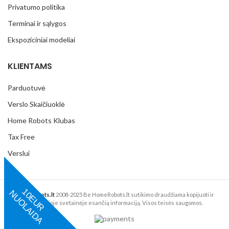
Privatumo politika
Terminai ir sąlygos
Ekspoziciniai modeliai
KLIENTAMS
Parduotuvė
Verslo Skaičiuoklė
Home Robots Klubas
Tax Free
Verslui
1
0
E
U
R
U
O
L
A
I
D
N
A
HomeRobots.lt
2008-2025 Be HomeRobots.lt sutikimo draudžiama kopijuoti ir
platinti šioje svetainėje esančią informaciją. Visos teisės saugomos.