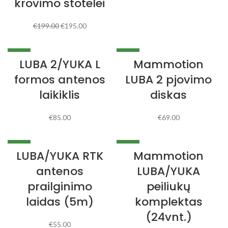
krovimo stotelei
€
199.00
€
195.00
NAUJA
NAUJA
LUBA 2/YUKA L
Mammotion
formos antenos
LUBA 2 pjovimo
laikiklis
diskas
€
85.00
€
69.00
NAUJA
NAUJA
LUBA/YUKA RTK
Mammotion
antenos
LUBA/YUKA
prailginimo
peiliukų
laidas (5m)
komplektas
(24vnt.)
€
55.00