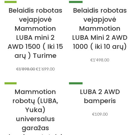
-10%
NAUJA
Belaidis robotas
Belaidis robotas
NAUJA
vejapjovė
vejapjovė
Mammotion
Mammotion
LUBA mini 2
LUBA Mini 2 AWD
AWD 1500 ( Iki 15
1000 ( iki 10 arų)
arų ) Turime
€
1'498.00
€
1'898.00
€
1'699.00
-2%
NAUJA
Mammotion
LUBA 2 AWD
NAUJA
robotų (LUBA,
bamperis
Yuka)
€
109.00
universalus
garažas